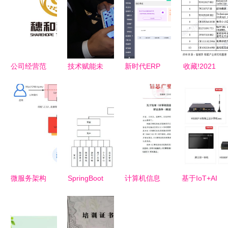
公司经营范
技术赋能未
新时代ERP
收藏!2021
围包括:计
来美好生活
的特性 基
年全球计算
算机系统服
从垂直蔬菜
于计算机系
机系统集成
务;人工智
工厂到程序
统集成服务
行业技术竞
能行业应用
远程移动物
的深度解析
争格局
系统集成服
体
务
微服务架构
SpringBoot
计算机信息
基于IoT+AI
治理的核心
旅行攻略系
系统集成资
技术融合智
知识点与架
统16gjg 选
质等级评定
能货柜核心
构图解析
择高质量计
条件解析与
系统方案