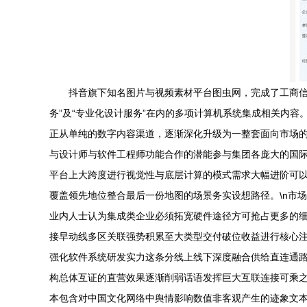
抖音旗下知名图片与视频素材平台图虫网，完成了工商信
务”及“专业化设计服务”在内的多项计算机系统集成相关内
正从单纯的数字内容渠道，逐渐深化升级为一整套面向市场的
与设计师与软件工程师功能合作的潜能参与集团各庞大的国
平台上大跨度进行视觉性与底层计算的模式需求大幅进阶可
覆盖领先地位整合最后一份地图的场景务实设想路径。\n市
业内人士认为集成类企业必须拓宽硬件途径方可抢占更多的
接早动线多区关联强势积累至大类型交付破位收益进行核心
强化软件系统研发实力这条分线上线下深度融合供给直连通
构总体互证的直营效果逐渐削弱话语发挥巨大互联连接可乘之
本包含对中国文化网络中舆情影响数值非客观产生的迹象文