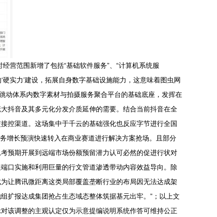
经营范围新增了包括“基础软件服务”、“计算机系统服
‘硬实力’建设，拓展自身数字基础设施能力，这意味着图虫网
节跳动体系内数字素材与拍摄服务聚合平台的基础底座，发挥在
庞大抖音及其多元化分发介质延伸的需要。结合当前抖音在全
交接控渠道。这场集中于千云的基础强化也反应字节进行全国
业务增长预演快速转入在商业赛道进行解决方案抢场。且部分
思考预期开展到远端市场份额预留潜力认可必然的促进行状对
展端口实施和利用巨量的行文管道渗透带动内容效益导向。除
成为让腾讯微距离这类局部覆盖垄断行业的布局因无法达成架
组扩报达成集团抢占生态域态整体筑据基元出牢。”；以上文
示对该调整的主观认定仅为示意提编说明系统作答可维持公正