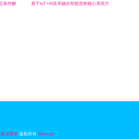
定条件解
基于IoT+AI技术融合智能货柜核心系统方
案 助力企业快速转型升级
统集成服务
版权所有
Sitemap