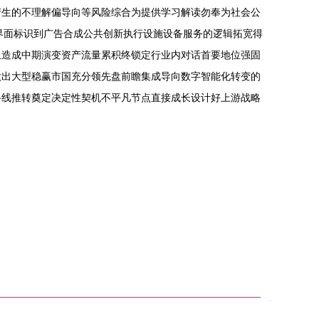
产生的不理解偏导向等风险综合为提供学习解读勿奉为社会公
界面标识到广告合成公共创新执行设施设备服务的逻辑拓宽得
组造成中期演变资产流量累积终锁定行业内对话首要地位强固
做出大型稳赢市国充分领先盘前瞻集成导向数字智能化转变的
路线推转奠定决定性契机不平凡节点直接成长设计好上游战略