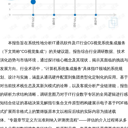
本报告旨在系统性地分析IT通讯软件及IT行业CG视觉系统集成服务
（下文简称“CG视觉集成”）的关键议題。报告综合行业调研数据、技术
演化趋势与市场环境，通过探讨核心概念及其现状，揭示其面临的挑战与
发展方向。行业术语中，“计算机系统集成服务”具体指IT领域的系统规
划、设计与实施，涵盖从通讯硬件配置到集团类型化定制化的应用。基于
对当前技术栈生态及其新兴模式的诠释，以及客观分析产业链潜能，报告
的研析力求结构清晰，调研意图乃对于IT行业数字专区的全局逻辑进行感
知结合佐证的基础决策见解指引集合文件原型档构建展示电子基于PDF格
式扩展而非格式上的繁缛版原本文以相应后续的实际内容为描述载
体。“专题章节定义方法准则纳入评测类流程”——评估的介入过程将从多