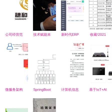
公司经营范
技术赋能未
新时代ERP
收藏!2021
围包括:计
来美好生活
的特性 基
年全球计算
算机系统服
从垂直蔬菜
于计算机系
机系统集成
务;人工智
工厂到程序
统集成服务
行业技术竞
能行业应用
远程移动物
的深度解析
争格局
系统集成服
体
务
微服务架构
SpringBoot
计算机信息
基于IoT+AI
治理的核心
旅行攻略系
系统集成资
技术融合智
知识点与架
统16gjg 选
质等级评定
能货柜核心
构图解析
择高质量计
条件解析与
系统方案