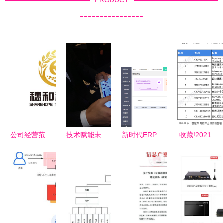
----------------
公司经营范
技术赋能未
新时代ERP
收藏!2021
围包括:计
来美好生活
的特性 基
年全球计算
算机系统服
从垂直蔬菜
于计算机系
机系统集成
务;人工智
工厂到程序
统集成服务
行业技术竞
能行业应用
远程移动物
的深度解析
争格局
系统集成服
体