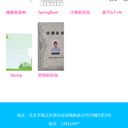
务
微服务架构
SpringBoot
计算机信息
基于IoT+AI
治理的核心
旅行攻略系
系统集成资
技术融合智
知识点与架
统16gjg 选
质等级评定
能货柜核心
构图解析
择高质量计
条件解析与
系统方案
算机毕业设
服务实践指
助力企业快
计的黄金法
南
速转型升级
则与系统集
成服务指南
Spring
您投标的加
Boot疫情下
分配障 解
物资采购管
读计算机系
理系统的设
统集成服务
计与实现
必备的《软
地址：北京市顺义区南法信镇顺航路12号10幢3层335
——以计算
件设计保密
电话：1351156**
机系统集成
服务一级证