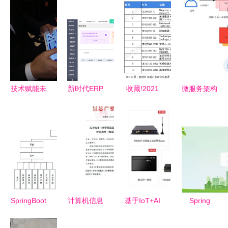
技术赋能未
新时代ERP
收藏!2021
微服务架构
来美好生活
的特性 基
年全球计算
治理的核心
从垂直蔬菜
于计算机系
机系统集成
知识点与架
工厂到程序
统集成服务
行业技术竞
构图解析
远程移动物
的深度解析
争格局
体
SpringBoot
计算机信息
基于IoT+AI
Spring
旅行攻略系
系统集成资
技术融合智
Boot疫情下